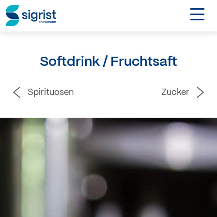
TOGGL
Anwendungen
Softdrink / Fruchtsaft
Industrien
Spirituosen
Zucker
Produkte
Über Sigrist
EN
Kontakt
Login