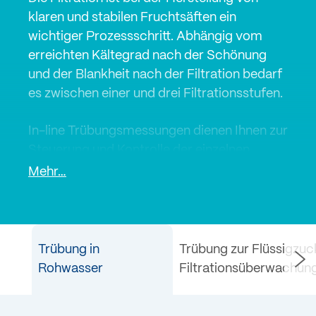
klaren und stabilen Fruchtsäften ein
wichtiger Prozessschritt. Abhängig vom
erreichten Kältegrad nach der Schönung
und der Blankheit nach der Filtration bedarf
es zwischen einer und drei Filtrationsstufen.
In-line Trübungsmessungen dienen Ihnen zur
Steuerung und Kontrolle der einzelnen
Filtrationsprozesse. Mit einer Labor-
Mehr…
Trübungsmessung stellen Sie die Qualität
des Endproduktes sicher.
In-line und Labor-Trübungsmessgeräte von
Trübung in
Trübung zur Flüssigzuc
SIGRIST werden heute erfolgreich in der
Rohwasser
Filtrationsüberwachun
Fruchtsaft- und Softdrinkindustrie
eingesetzt.