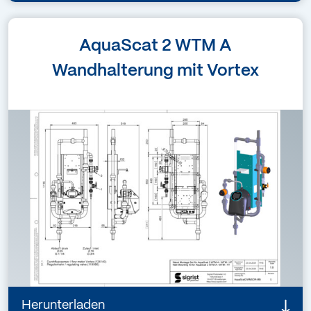
Sprache
AquaScat 2 WTM A
(ohne Text)
Wandhalterung mit Vortex
Dateiformat
PDF – 450 KB
Massblatt (standard) /
Zeichnungen
AquaScat 2 WTM A Wandhalterung mit Vortex
30153X Rev. 1
Details
Herunterladen