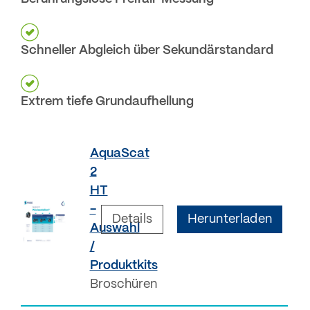
Schneller Abgleich über Sekundärstandard
Extrem tiefe Grundaufhellung
AquaScat
2
HT
-
Details
Herunterladen
Auswahl
/
Produktkits
Broschüren