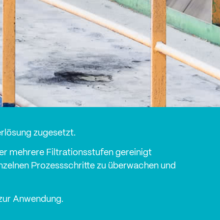
rlösung zugesetzt.
er mehrere Filtrationsstufen gereinigt
inzelnen Prozessschritte zu überwachen und
 zur Anwendung.