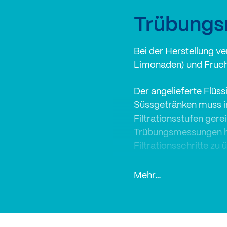
Trübung
Bei der Herstellung v
Limonaden) und Fruch
Der angelieferte Flüss
Süssgetränken muss i
Filtrationsstufen gere
Trübungsmessungen hab
Filtrationsschritte zu
SIGRIST-Trübungsmes
Mehr…
Filtrationsprozesses 