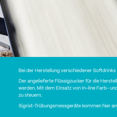
Bei der Herstellung verschiedener Softdrink
Der angelieferte Flüssigzucker für die Herste
werden. Mit dem Einsatz von In-line Farb- u
zu steuern.
Sigrist-Trübungsmessgeräte kommen hier am