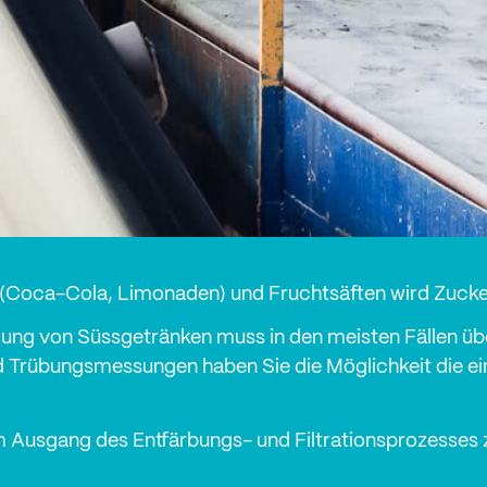
s (Coca-Cola, Limonaden) und Fruchtsäften wird Zucke
llung von Süssgetränken muss in den meisten Fällen üb
nd Trübungsmessungen haben Sie die Möglichkeit die e
 Ausgang des Entfärbungs- und Filtrationsprozesses