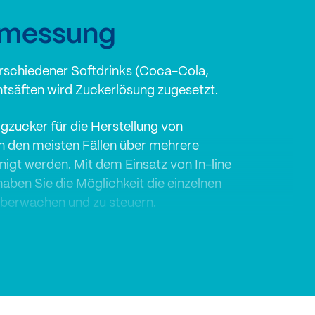
smessung
erschiedener Softdrinks (Coca-Cola,
tsäften wird Zuckerlösung zugesetzt.
igzucker für die Herstellung von
n den meisten Fällen über mehrere
inigt werden. Mit dem Einsatz von In-line
en Sie die Möglichkeit die einzelnen
 überwachen und zu steuern.
sgeräte kommen hier am Ausgang des
zur Anwendung.