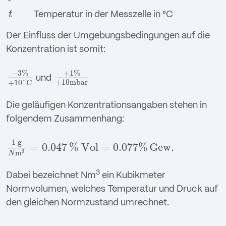
t
Temperatur in der Messzelle in °C
t
Der Einfluss der Umgebungsbedingungen auf die
Konzentration ist somit:
−
3
%
+
1
%
und
−
3
%
+
10
°
C
+
1
%
+
10
mbar
+
10
mbar
+
10
°
C
Die geläufigen Konzentrationsangaben stehen in
folgendem Zusammenhang:
1
g
=
0.047
%
Vol
=
0.077
%
Gew.
1
g
N
m
3
=
0.047
%
Vol
=
0.077
%
Gew.
3
m
N
3
Dabei bezeichnet Nm
ein Kubikmeter
Normvolumen, welches Temperatur und Druck auf
den gleichen Normzustand umrechnet.