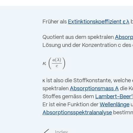
Früher als
Extinktionskoeffizient ελ
b
Quotient aus dem spektralen
Absorpt
Lösung und der Konzentration c des d
(
)
(
)
a
λ
κ
κ
(
a
(
λ
)
c
)
c
κ
ist also die Stoffkonstante, welche
spektralen
Absorptionsmass A
die K
Stoffes gemäss dem
Lambert-Beer’
Er ist eine Funktion der
Wellenlänge
u
Absorptionsspektralanalyse
bestimm
Index