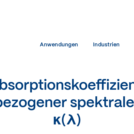
Anwendungen
Industrien
bsorptionskoeffizien
bezogener spektrale
κ(λ)