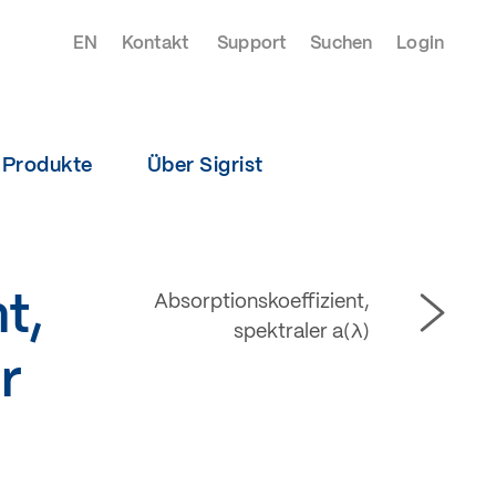
EN
Kontakt
Support
Suchen
Login
Produkte
Über Sigrist
t,
Absorptionskoeffizient,
spektraler a(λ)
r