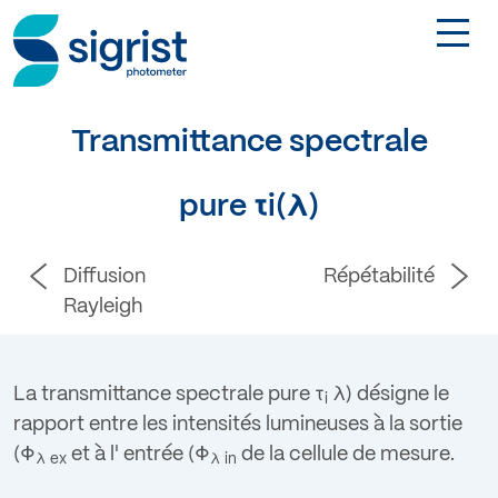
TOGGL
Transmittance spectrale
DE
pure τi(λ)
Contact
Login
Diffusion
Répétabilité
Rayleigh
La transmittance spectrale pure
τ
λ
) désigne le
i
rapport entre les intensités lumineuses à la sortie
(
Φ
et à l' entrée (
Φ
de la cellule de mesure.
λ
ex
λ
in