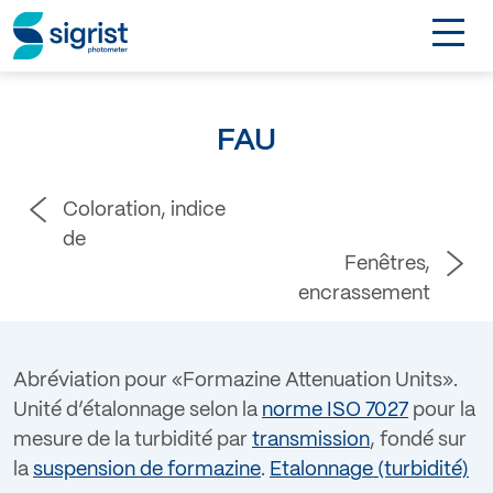
TOGGL
DE
FAU
Contact
Coloration, indice
Login
de
Fenêtres,
encrassement
Abréviation pour «Formazine Attenuation Units».
Unité d’étalonnage selon la
norme ISO 7027
pour la
mesure de la turbidité par
transmission
, fondé sur
la
suspension de formazine
.
Etalonnage (turbidité)