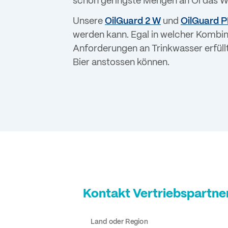
schon geringste Mengen an Öl das W
Unsere
OilGuard 2 W
und
OilGuard P
werden kann. Egal in welcher Kombina
Anforderungen an Trinkwasser erfüll
Bier anstossen können.
Kontakt Vertriebspartne
Land oder Region