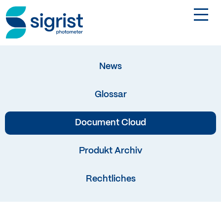
TOGGL
Anwendungen
News
Industrien
Glossar
Produkte
Document Cloud
Über Sigrist
Produkt Archiv
Rechtliches
EN
Kontakt