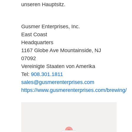
unseren Hauptsitz.
korrekte Kalibrierung korrigiert
werden.
Gusmer Enterprises, Inc.
Der optische Aufbau war sehr
East Coast
kompakt, die Elektronik entsprach den
Headquarters
neuesten Anforderungen und die
1167 Globe Ave Mountainside, NJ
mechanische Adaption an die
07092
Prozessleitung sehr einfach. Das
Vereinigte Staaten von Amerika
Gerätevolumen konnte um Faktor 10
Tel:
908.301.1811
gegenüber dem Vorgängermodell
sales@gusmerenterprises.com
verkleinert werden.
https://www.gusmerenterprises.com/brewing/
Parallel zum DualScat wurde im Jahre
1999 ein neues Laborgerät entwickelt
- das LabScat. Auch hier machte das
Gerät, hinsichtlich des
Vorgängermodells KTL 30, in Sachen