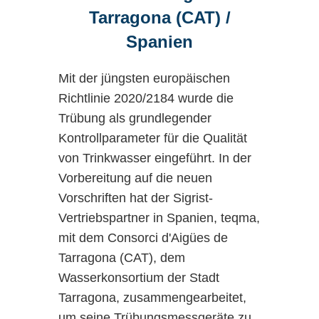
Neu sind zudem
formatierbare
Tarragona (CAT) /
Trübungsmessung im Bierbrauprozess.
Exportdateien
sowie leistungsstarke
Spanien
Mathematikfunktionen
.
Ende der 90er Jahre wurden diese
Mit der jüngsten europäischen
durch die neue C-Serie ersetzt. Es
Zukunftssicher
Richtlinie 2020/2184 wurde die
wurde ein Mess- und Referenzkanal
Trübung als grundlegender
– ein
eingefügt. Erstmalig wurden absolute
Kontrollparameter für die Qualität
Lichtpegel gemessen. Diese Technik
Investment mit
von Trinkwasser eingeführt. In der
ermöglichte eine Erhöhung der
Vorbereitung auf die neuen
Empfindlichkeit der Geräte um Faktor
Bestand
Vorschriften hat der Sigrist-
10. Der Dynamikbereich konnte
Vertriebspartner in Spanien, teqma,
massiv vergrössert, so dass auf eine
mit dem Consorci d'Aigües de
Die SiCon XX 40 ist mehr als ein
optische Messbereichsumschaltung
Tarragona (CAT), dem
Anzeige- und Konfigurationsgerät. Sie
verzichtet werden konnte. Die C-
Wasserkonsortium der Stadt
ist ein Werkzeug, das Anwender
Geräte waren an den gekürzten
Tarragona, zusammengearbeitet,
entlastet und Prozesse transparenter
Basisgeräten und den rostfreien
um seine Trübungsmessgeräte zu