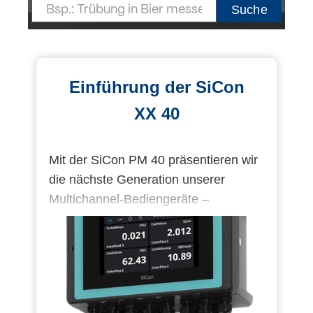
Suche
Login
Einführung der SiCon
XX 40
Mit der SiCon PM 40 präsentieren wir
die nächste Generation unserer
Multichannel-Bediengeräte –
entwickelt für Anwender, die täglich
auf verlässliche Informationen und
einfache Bedienung angewiesen sind.