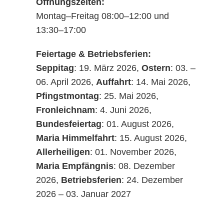
Öffnungszeiten:
auch bei 0 °C
Montag–Freitag 08:00–12:00 und
Einer Reduktion von
13:30–17:00
Störeinflüssen der Flaschen,
welche eine präzisere
Feiertage & Betriebsferien:
Messung garantiert
Seppitag
: 19. März 2026,
Ostern
: 03. –
Einer Kompensation von
06. April 2026,
Auffahrt
: 14. Mai 2026,
Fensterbelägen und
Pfingstmontag
: 25. Mai 2026,
Farbeinflüssen durch Flaschen
Fronleichnam
: 4. Juni 2026,
und Medium
Bundesfeiertag
: 01. August 2026,
Maria Himmelfahrt
: 15. August 2026,
TurBiScat – a
Allerheiligen
: 01. November 2026,
Maria Empfängnis
: 08. Dezember
star is born
2026,
Betriebsferien
: 24. Dezember
2026 – 03. Januar 2027
Seit 1946 ist der Name
Sigrist-
Photometer AG
fest mit der