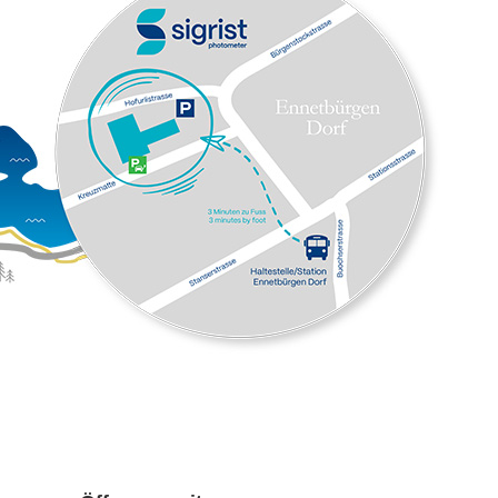
Einer Messbarkeit aller
gängigen Flaschen
Die überzeugende Messtechnik zeigt
sich in der Kombination von
hochwertigen, optischen
Komponenten mit der bewährten
Zweistrahlmesstechnik. Sie ermöglicht
eine extrem tiefe Grundaufhellung. Die
Flasche oder Küvette wird bei
Messbeginn zentriert und während der
Messung im Wasserbad rotiert. Damit
wird folgendes erreicht:
Einer stabilen Messung von
wenigen mEBC bis 500 EBC
(z.B. für dunkle Weissbiere)