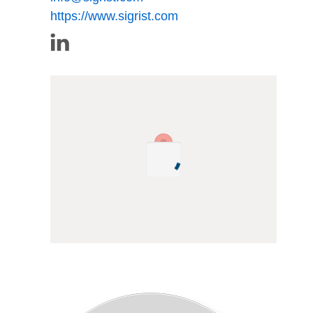
https://www.sigrist.com
Das kompakte 2-Winkel Labor-
Trübungsmessgerät LabScat 2 mit sehr hohem
Messumfang (0 – 500 EBC)
Das Gerät ist sehr kompakt aufgebaut
und ist schnell und ohne Werkzeuge
zu reinigen. Zudem ermöglicht eine
Ventileinheit die Totalentleerung des
Wasserbades. Diese Eigenschaften
führen zu folgenden Nutzen:
Einem geringen Platzbedarf
auf dem Labortisch