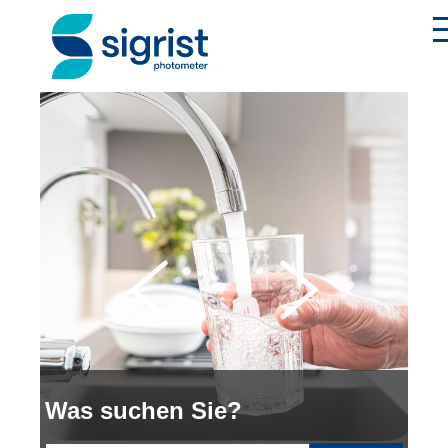
T
Anwendungen
Industrien
Produkte
Über Sigrist
EN
Was suchen Sie?
Kontakt