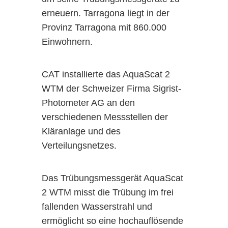
macht.
Gehäusen erkennbar.
erneuern. Tarragona liegt in der
Provinz Tarragona mit 860.000
Ihre Vorteile im Überblick
Einwohnern.
Schnell verständliche
Messdaten
CAT installierte das AquaScat 2
Intuitive, klare
WTM der Schweizer Firma Sigrist-
Benutzeroberfläche
Photometer AG an den
Skalierbar für unterschiedliche
verschiedenen Messstellen der
Anlagen
Kläranlage und des
Datenlogger (Advanced: 30
Das SIGRIST Trübungsmessgerät CT3011 SO
Verteilungsnetzes.
Die Sigrist Photometer wurden
Tage / Premium: 370 Tage)
inzwischen nicht mehr nur in
Robust, zuverlässig und für
Das Trübungsmessgerät AquaScat
Brauereien eingesetzt. Mit den dann
den industriellen Einsatz
2 WTM misst die Trübung im frei
entwickelten Geräten der neuen
ausgelegt
fallenden Wasserstrahl und
Generation kamen
ermöglicht so eine hochauflösende
anwenderspezifische Geräte ins