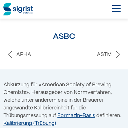
TOGGL
Anwendungen
ASBC
Industrien
APHA
ASTM
Produkte
Über Sigrist
Abkürzung für «American Society of Brewing
Chemists». Herausgeber von Normverfahren,
EN
welche unter anderem eine in der Brauerei
angewandte Kalibriereinheit für die
Kontakt
Trübungsmessung auf
Formazin-Basis
definieren.
Kalibrierung (Trübung)
Login