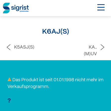
TOGGL
Anwendungen
K6AJ(S)
Industrien
K5ASJ(S)
KA..
Produkte
(M)UV
Über Sigrist
Das Produkt ist seit 01.01.1998 nicht mehr im
EN
Verkaufsprogramm.
Kontakt
?
Login