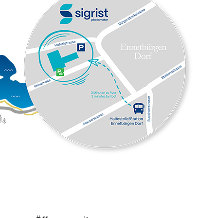
Einer Messbarkeit aller
gängigen Flaschen
Die überzeugende Messtechnik zeigt
sich in der Kombination von
hochwertigen, optischen
Komponenten mit der bewährten
Zweistrahlmesstechnik. Sie ermöglicht
eine extrem tiefe Grundaufhellung. Die
Flasche oder Küvette wird bei
Messbeginn zentriert und während der
Messung im Wasserbad rotiert. Damit
wird folgendes erreicht:
Einer stabilen Messung von
wenigen mEBC bis 500 EBC
(z.B. für dunkle Weissbiere)