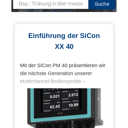
Suche
Login
Einführung der SiCon
XX 40
Mit der SiCon PM 40 präsentieren wir
die nächste Generation unserer
Multichannel-Bediengeräte –
entwickelt für Anwender, die täglich
auf verlässliche Informationen und
einfache Bedienung angewiesen sind.