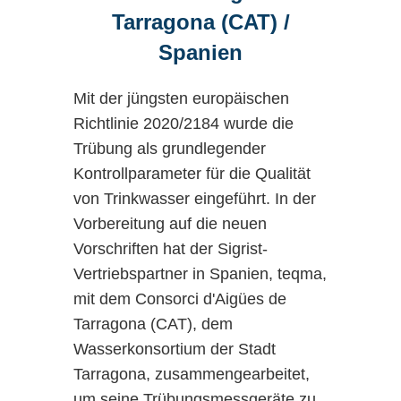
Neu sind zudem
formatierbare
Tarragona (CAT) /
Trübungsmessung im Bierbrauprozess.
Exportdateien
sowie leistungsstarke
Spanien
Mathematikfunktionen
.
Ende der 90er Jahre wurden diese
Mit der jüngsten europäischen
durch die neue C-Serie ersetzt. Es
Zukunftssicher
Richtlinie 2020/2184 wurde die
wurde ein Mess- und Referenzkanal
Trübung als grundlegender
– ein
eingefügt. Erstmalig wurden absolute
Kontrollparameter für die Qualität
Lichtpegel gemessen. Diese Technik
Investment mit
von Trinkwasser eingeführt. In der
ermöglichte eine Erhöhung der
Vorbereitung auf die neuen
Empfindlichkeit der Geräte um Faktor
Bestand
Vorschriften hat der Sigrist-
10. Der Dynamikbereich konnte
Vertriebspartner in Spanien, teqma,
massiv vergrössert, so dass auf eine
mit dem Consorci d'Aigües de
Die SiCon XX 40 ist mehr als ein
optische Messbereichsumschaltung
Tarragona (CAT), dem
Anzeige- und Konfigurationsgerät. Sie
verzichtet werden konnte. Die C-
Wasserkonsortium der Stadt
ist ein Werkzeug, das Anwender
Geräte waren an den gekürzten
Tarragona, zusammengearbeitet,
entlastet und Prozesse transparenter
Basisgeräten und den rostfreien
um seine Trübungsmessgeräte zu