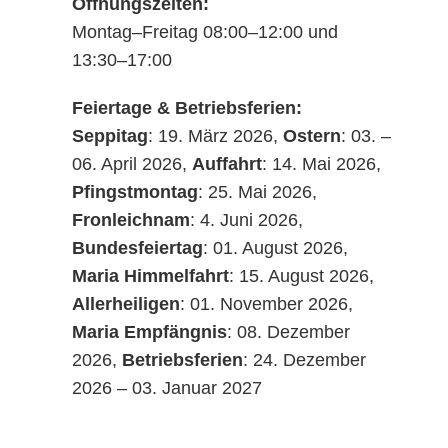
Öffnungszeiten:
auch bei 0 °C
Montag–Freitag 08:00–12:00 und
Einer Reduktion von
13:30–17:00
Störeinflüssen der Flaschen,
welche eine präzisere
Feiertage & Betriebsferien:
Messung garantiert
Seppitag
: 19. März 2026,
Ostern
: 03. –
Einer Kompensation von
06. April 2026,
Auffahrt
: 14. Mai 2026,
Fensterbelägen und
Pfingstmontag
: 25. Mai 2026,
Farbeinflüssen durch Flaschen
Fronleichnam
: 4. Juni 2026,
und Medium
Bundesfeiertag
: 01. August 2026,
Maria Himmelfahrt
: 15. August 2026,
TurBiScat – a
Allerheiligen
: 01. November 2026,
Maria Empfängnis
: 08. Dezember
star is born
2026,
Betriebsferien
: 24. Dezember
2026 – 03. Januar 2027
Seit 1946 ist der Name
Sigrist-
Photometer AG
fest mit der