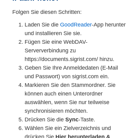
Zweiwinkelmessung eingesetzt
werden, wobei die Aussagekraft der
Folgen Sie diesen Schritten:
Trübungsmessung durch die
Laden Sie die
GoodReader
-App herunter
Zweiwinkelmessung enorm gesteigert
und installieren Sie sie.
werden kann. So sind neben der
Fügen Sie eine WebDAV-
üblichen Filtrationsüberwachung bei
Serververbindung zu
90° mit dem zusätzlichen 25°
https://documents.sigrist.com/ hinzu.
Messwinkel folgende zwei
Geben Sie Ihre Anmeldedaten (E-Mail
Qualitätskontrollen möglich:
und Passwort) von sigrist.com ein.
Kontrolle des Filteraufbaus
Markieren Sie den Stammordner. Sie
Frühzeitige Warnung vor
können auch einen Unterordner
einem Filterdurchbruch
auswählen, wenn Sie nur teilweise
synchronisieren möchten.
Optional kann das TurBiScat mit einer
Drücken Sie die
Sync
-Taste.
integrierten MEBAK/EBC/ASBC
Wählen Sie ein Zielverzeichnis und
konformen Farbmessung (430 nm) bis
drücken Sie
Hier herunterladen &