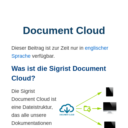
auf die heutigen Ansprüche unserer
internationalen Kunden abgestimmt.
Das Geheimnis des hohen
Document Cloud
Qualitätsstandards liegt in der
«Swissness». Die Geräte werden bei
Dieser Beitrag ist zur Zeit nur in
englischer
uns am Hauptsitz in Ennetbürgen
Sprache
verfügbar.
entwickelt, produziert und vor dem
Versand nach strengen
Was ist die Sigrist Document
Qualitätsstandards gemäß ISO
Cloud?
9000:2008 einzeln geprüft.
Die Sigrist
Die ausgeklügelte Gerätekonstruktion
Document Cloud ist
zusammen mit der Verwendung von
eine Dateistruktur,
qualitativ hochstehenden optischen
das alle unsere
Komponenten ermöglicht die
Dokumentationen
unerreichte Präzision der Messung.