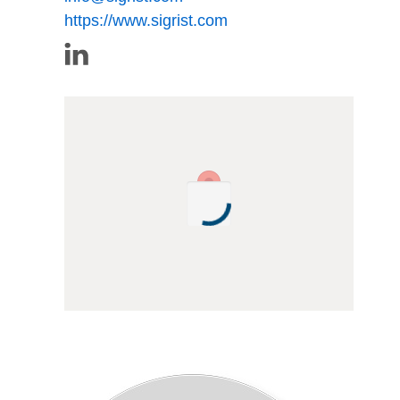
https://www.sigrist.com
Das kompakte 2-Winkel Labor-
Trübungsmessgerät LabScat 2 mit sehr hohem
Messumfang (0 – 500 EBC)
Das Gerät ist sehr kompakt aufgebaut
und ist schnell und ohne Werkzeuge
zu reinigen. Zudem ermöglicht eine
Ventileinheit die Totalentleerung des
Wasserbades. Diese Eigenschaften
führen zu folgenden Nutzen:
Einem geringen Platzbedarf
auf dem Labortisch