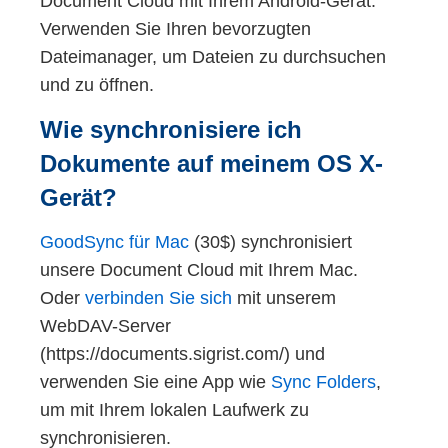
Document Cloud mit Ihrem Android-Gerät.
Verwenden Sie Ihren bevorzugten
Wie die Geräte optimal den
Dateimanager, um Dateien zu durchsuchen
Braumeister beim Brauen unterstützt,
und zu öffnen.
zeigen wir in späteren Beiträgen.
Wie synchronisiere ich
Informationen zu den einzelnen
Dokumente auf meinem OS X-
Geräten und Anwendungen sind auf
unserer Webpage zu finden:
Gerät?
www.sigrist.com
.
GoodSync für Mac
(30$) synchronisiert
unsere Document Cloud mit Ihrem Mac.
Oder
verbinden Sie sich
mit unserem
WebDAV-Server
(https://documents.sigrist.com/) und
verwenden Sie eine App wie
Sync Folders
,
um mit Ihrem lokalen Laufwerk zu
synchronisieren.