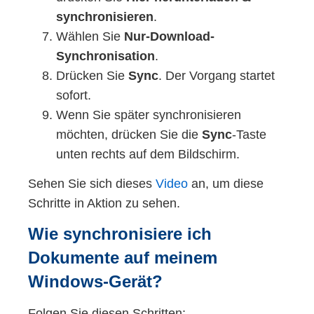
50 EBC/SRM 25.4 ausgerüstet
synchronisieren
.
werden. Durch diese flexible 3-in-1-
Wählen Sie
Nur-Download-
Integrationsmöglichkeit ergeben sich
Synchronisation
.
einerseits Kostenvorteile in der
Drücken Sie
Sync
. Der Vorgang startet
Anschaffung und andererseits
sofort.
Einsparungen bei den
Wenn Sie später synchronisieren
Prozessanschlüssen. Ein weiterer
möchten, drücken Sie die
Sync
-Taste
Vorteil sind die dadurch möglichen
unten rechts auf dem Bildschirm.
zahlreichen Anwendungen im
Sudhaus, über Filterkeller bis hin zum
Sehen Sie sich dieses
Video
an, um diese
Drucktank.
Schritte in Aktion zu sehen.
Wie synchronisiere ich
Dokumente auf meinem
Windows-Gerät?
Folgen Sie diesen Schritten: