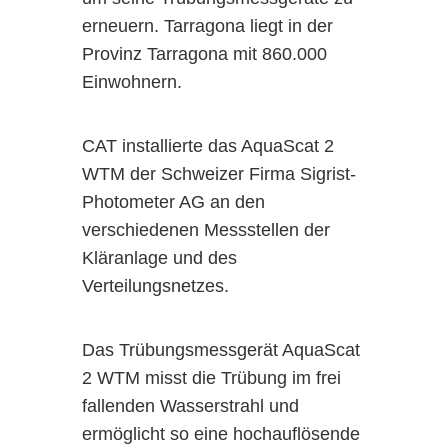
macht.
Gehäusen erkennbar.
erneuern. Tarragona liegt in der
Provinz Tarragona mit 860.000
Ihre Vorteile im Überblick
Einwohnern.
Schnell verständliche
Messdaten
CAT installierte das AquaScat 2
Intuitive, klare
WTM der Schweizer Firma Sigrist-
Benutzeroberfläche
Photometer AG an den
Skalierbar für unterschiedliche
verschiedenen Messstellen der
Anlagen
Kläranlage und des
Datenlogger (Advanced: 30
Das SIGRIST Trübungsmessgerät CT3011 SO
Verteilungsnetzes.
Die Sigrist Photometer wurden
Tage / Premium: 370 Tage)
inzwischen nicht mehr nur in
Robust, zuverlässig und für
Das Trübungsmessgerät AquaScat
Brauereien eingesetzt. Mit den dann
den industriellen Einsatz
2 WTM misst die Trübung im frei
entwickelten Geräten der neuen
ausgelegt
fallenden Wasserstrahl und
Generation kamen
ermöglicht so eine hochauflösende
anwenderspezifische Geräte ins