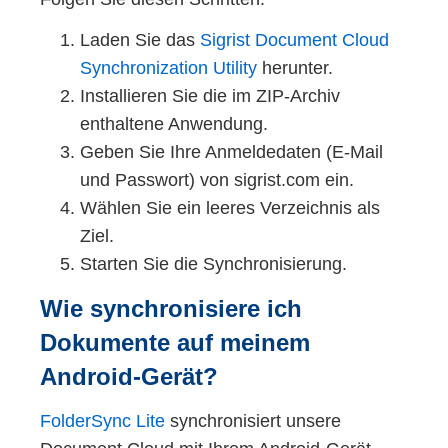
Laden Sie das
Sigrist Document Cloud
Synchronization Utility
herunter.
Installieren Sie die im ZIP-Archiv
enthaltene Anwendung.
Geben Sie Ihre Anmeldedaten (E-Mail
Links: PhaseGuard ST-40, Mitte: TurbiGuard AD
und Passwort) von sigrist.com ein.
40, Rechts: TurbiScat PM 40
Wählen Sie ein leeres Verzeichnis als
Parallel wurde das Portfolio mit
Ziel.
weiteren anwendungsspezifischen
Starten Sie die Synchronisierung.
Geräten zur Überwachung des
Brauprozesses ergänzt. PhaseGuard,
Wie synchronisiere ich
TurbiGuard und ColorPlus wurden
Dokumente auf meinem
weiterentwickelt und sind heute –
Android-Gerät?
genau wie das TurBiScat – in der 2.
Gerätegeneration in Brauereien
FolderSync Lite
synchronisiert unsere
erfolgreich im Einsatz.