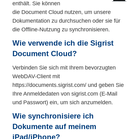
enthält. Sie können
Unser TurBiScat erreicht dadurch eine
die Document Cloud nutzen, um unsere
Auflösung von 0.001 EBC mit einer
Dokumentation zu durchsuchen oder sie für
Wiederholbarkeit von ±0.001 EBC. Die
die Offline-Nutzung zu synchronisieren.
Reproduzierbarkeit zwischen 2
Geräten beträgt ±0.02 EBC mit einer
Wie verwende ich die Sigrist
kurzen Reaktionszeit von weniger als
Document Cloud?
zwei Sekunden (Sprungantwort).
Verbinden Sie sich mit Ihrem bevorzugten
Das TurBiScat bestimmt die Trübung
WebDAV-Client mit
optimal farbkompensiert mittels 650
https://documents.sigrist.com/ und geben Sie
nm Streulichtmessung und ist dadurch
Ihre Anmeldedaten von sigrist.com (E-Mail
MEBAK/EBC konform. Angepasst an
und Passwort) ein, um sich anzumelden.
die individuellen Bedürfnisse und
Wie synchronisiere ich
Applikationen deckt das Gerät einen
Messbereich von 0 – 1000 EBC ab
Dokumente auf meinem
und kann variabel für die Ein- oder
iPad/iPhone?