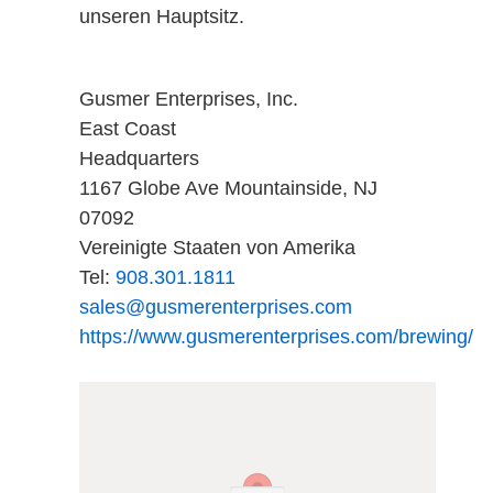
unseren Hauptsitz.
korrekte Kalibrierung korrigiert
werden.
Gusmer Enterprises, Inc.
Der optische Aufbau war sehr
East Coast
kompakt, die Elektronik entsprach den
Headquarters
neuesten Anforderungen und die
1167 Globe Ave Mountainside, NJ
mechanische Adaption an die
07092
Prozessleitung sehr einfach. Das
Vereinigte Staaten von Amerika
Gerätevolumen konnte um Faktor 10
Tel:
908.301.1811
gegenüber dem Vorgängermodell
sales@gusmerenterprises.com
verkleinert werden.
https://www.gusmerenterprises.com/brewing/
Parallel zum DualScat wurde im Jahre
1999 ein neues Laborgerät entwickelt
- das LabScat. Auch hier machte das
Gerät, hinsichtlich des
Vorgängermodells KTL 30, in Sachen